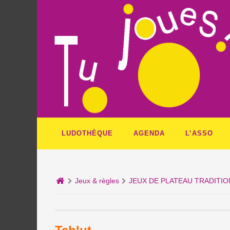
LUDOTHÈQUE
AGENDA
L’ASSO
Jeux & règles
JEUX DE PLATEAU TRADITI