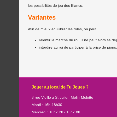
les possibilités de jeu des Blancs.
Variantes
Afin de mieux équilibrer les rôles, on peut :
ralentir la marche du roi : il ne peut alors se d
interdire au roi de participer à la prise de pions.
Jouer au local de Tu Joues ?
8 rue Vieille à St-Julien-Molin-Molette
Mardi : 16h-18h30
Mercredi : 10h-12h / 15h-18h