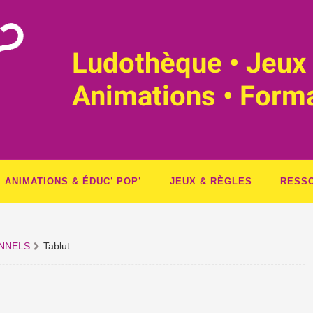
Ludothèque • Jeux 
Animations • Form
ANIMATIONS & ÉDUC’ POP’
JEUX & RÈGLES
RESS
ONNELS
Tablut