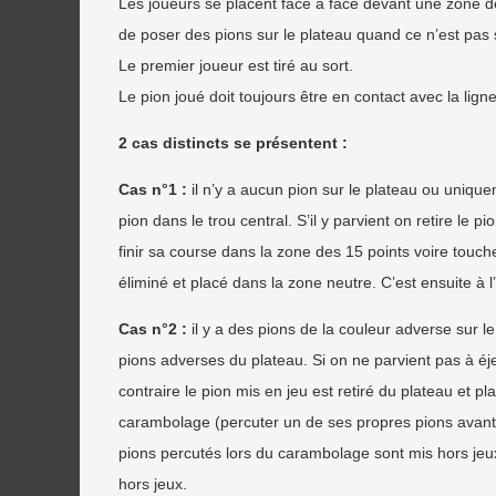
Les joueurs se placent face à face devant une zone de ti
de poser des pions sur le plateau quand ce n’est pas 
Le premier joueur est tiré au sort.
Le pion joué doit toujours être en contact avec la ligne
2 cas distincts se présentent :
Cas n°1 :
il n’y a aucun pion sur le plateau ou uniqu
pion dans le trou central. S’il y parvient on retire le p
finir sa course dans la zone des 15 points voire toucher
éliminé et placé dans la zone neutre. C’est ensuite à l
Cas n°2 :
il y a des pions de la couleur adverse sur le
pions adverses du plateau. Si on ne parvient pas à éj
contraire le pion mis en jeu est retiré du plateau et 
carambolage (percuter un de ses propres pions avant q
pions percutés lors du carambolage sont mis hors jeux. 
hors jeux.