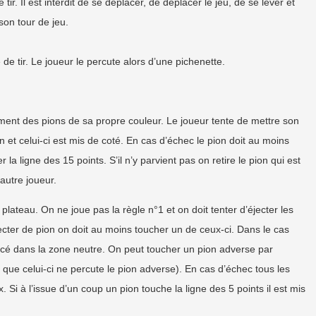
r. Il est interdit de se déplacer, de déplacer le jeu, de se lever et
son tour de jeu.
 de tir. Le joueur le percute alors d’une pichenette.
ement des pions de sa propre couleur. Le joueur tente de mettre son
ion et celui-ci est mis de coté. En cas d’échec le pion doit au moins
 la ligne des 15 points. S’il n’y parvient pas on retire le pion qui est
’autre joueur.
 plateau. On ne joue pas la règle n°1 et on doit tenter d’éjecter les
ecter de pion on doit au moins toucher un de ceux-ci. Dans le cas
placé dans la zone neutre. On peut toucher un pion adverse par
ue celui-ci ne percute le pion adverse). En cas d’échec tous les
Si à l’issue d’un coup un pion touche la ligne des 5 points il est mis