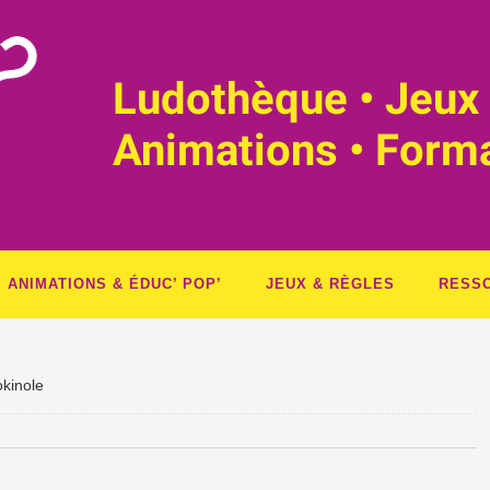
Ludothèque • Jeux 
Animations • Form
ANIMATIONS & ÉDUC’ POP’
JEUX & RÈGLES
RESS
kinole