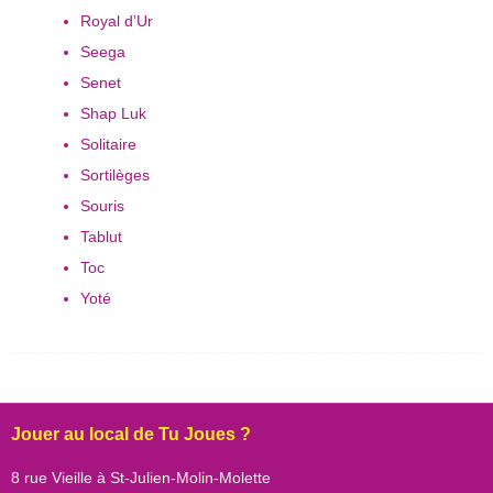
Royal d’Ur
Seega
Senet
Shap Luk
Solitaire
Sortilèges
Souris
Tablut
Toc
Yoté
Jouer au local de Tu Joues ?
8 rue Vieille à St-Julien-Molin-Molette