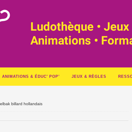
Ludothèque • Jeux 
Animations • Form
ANIMATIONS & ÉDUC’ POP’
JEUX & RÈGLES
RESS
elbak billard hollandais