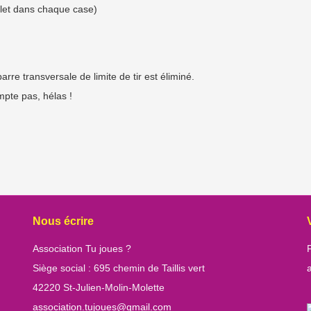
palet dans chaque case)
arre transversale de limite de tir est éliminé.
mpte pas, hélas !
Nous écrire
Association Tu joues ?
Siège social : 695 chemin de Taillis vert
42220 St-Julien-Molin-Molette
association.tujoues@gmail.com