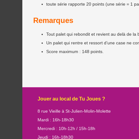
toute série rapporte 20 points (une série = 1 
Remarques
Tout palet qui rebondit et revient au delà de la b
Un palet qui rentre et ressort d’une case ne co
Score maximum : 148 points.
Jouer au local de Tu Joues ?
8 rue Vieille à St-Julien-Molin-Molette
Mardi : 16h-18h30
Mercredi : 10h-12h / 15h-18h
Jeudi : 16h-18h30