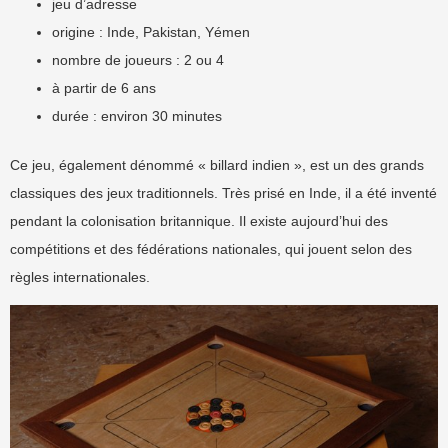
jeu d’adresse
origine : Inde, Pakistan, Yémen
nombre de joueurs : 2 ou 4
à partir de 6 ans
durée : environ 30 minutes
Ce jeu, également dénommé « billard indien », est un des grands
classiques des jeux traditionnels. Très prisé en Inde, il a été inventé
pendant la colonisation britannique. Il existe aujourd’hui des
compétitions et des fédérations nationales, qui jouent selon des
règles internationales.