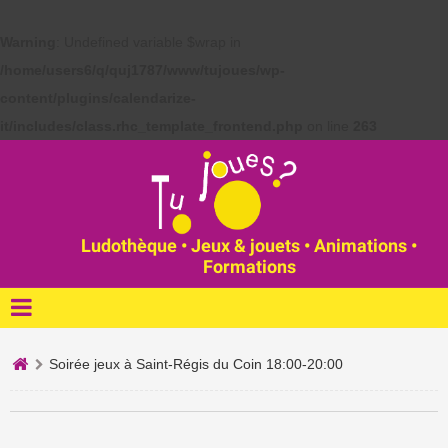
Warning
: Undefined variable $wrap in
/home/users6/q/quj1787/www/tujoues/wp-
content/plugins/calendarize-
it/includes/class.rhc_template_frontend.php
on line
263
Ludothèque • Jeux & jouets • Animations •
Formations
Soirée jeux à Saint-Régis du Coin 18:00-20:00