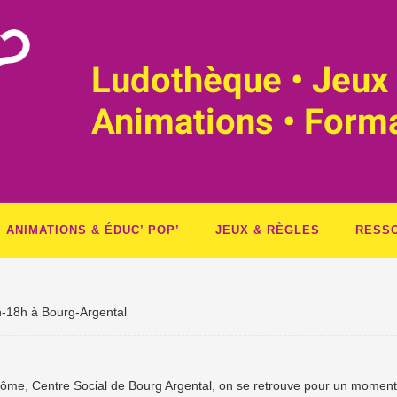
Ludothèque • Jeux 
Animations • Form
ANIMATIONS & ÉDUC’ POP’
JEUX & RÈGLES
RESS
h-18h à Bourg-Argental
éôme, Centre Social de Bourg Argental, on se retrouve pour un moment f