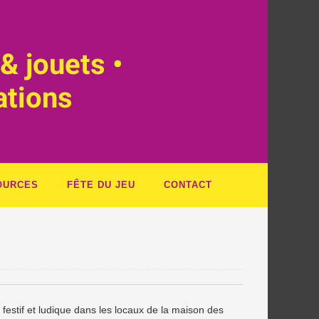
& jouets •
ations
OURCES
FÊTE DU JEU
CONTACT
estif et ludique dans les locaux de la maison des