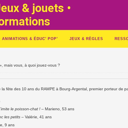
eux & jouets •
Formations
ANIMATIONS & ÉDUC’ POP’
JEUX & RÈGLES
RESS
 », mais vous, à quoi jouez-vous ?
e la fête des 10 ans du RAMPE à Bourg-Argental, premier porteur de p
s
’imite le poisson-chat !
– Marieno, 53 ans
c les petits
– Valérie, 41 ans
e, 9 ans