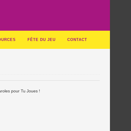
OURCES
FÊTE DU JEU
CONTACT
aroles pour Tu Joues !