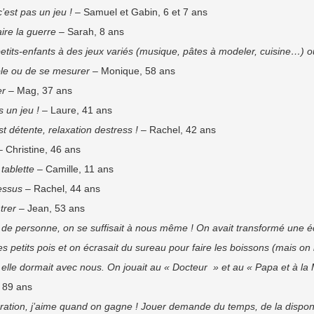
’est pas un jeu !
– Samuel et Gabin, 6 et 7 ans
ire la guerre
– Sarah, 8 ans
etits-enfants à des jeux variés (musique, pâtes à modeler, cuisine…) 
ble ou de se mesurer
– Monique, 58 ans
er
– Mag, 37 ans
s un jeu !
– Laure, 41 ans
st détente, relaxation destress !
– Rachel, 42 ans
 Christine, 46 ans
 tablette
– Camille, 11 ans
dessus
– Rachel, 44 ans
trer
– Jean, 53 ans
in de personne, on se suffisait à nous même ! On avait transformé une é
petits pois et on écrasait du sureau pour faire les boissons (mais on l
elle dormait avec nous. On jouait au « Docteur » et au « Papa et à la
 89 ans
ation, j’aime quand on gagne ! Jouer demande du temps, de la disponi