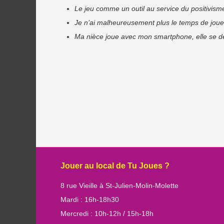
Le jeu comme un outil au service du positivism
Je n’ai malheureusement plus le temps de jouer, 
Ma nièce joue avec mon smartphone, elle se déb
Post navigation
Jouer au local de Tu Joues ?
8 rue Vieille à St-Julien-Molin-Molette
Mardi : 16h-18h30
Mercredi : 10h-12h / 15h-18h